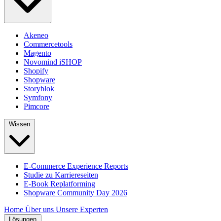
Akeneo
Commercetools
Magento
Novomind iSHOP
Shopify
Shopware
Storyblok
Symfony
Pimcore
Wissen
E-Commerce Experience Reports
Studie zu Karriereseiten
E-Book Replatforming
Shopware Community Day 2026
Home
Über uns
Unsere Experten
Lösungen