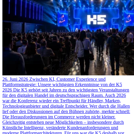
26. Juni 2026
Zwischen KI, Customer Experience und
Plattformstrategie: Unsere wichtigsten Erkenntnisse von der K5
2026
Die K5 gehört seit Jahren zu den wichtigsten Veranstaltungen
für den digitalen Handel im deutschsprachigen Raum. Auch 2026
war die Konferenz wieder ein Treffpunkt für Händler, Marken,
Technologieanbieter und digitale Entscheider. Wer durch die Hallen
lief oder den Diskussionen auf den Bühnen zuhörte, merkte schnell:
Die Herausforderungen im Commerce werden nicht kleiner.
Gleichzeitig entstehen neue Möglichkeiten – insbesondere durch
Künstliche Intelligenz, veränderte Kundenanforderungen und
moderne Plattformarchitekturen. Für uns war die K5 deshalb vor