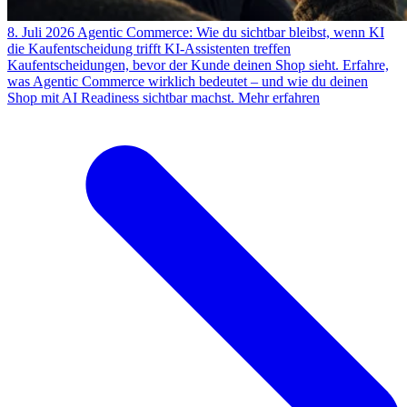
8. Juli 2026
Agentic Commerce: Wie du sichtbar bleibst, wenn KI
die Kaufentscheidung trifft
KI-Assistenten treffen
Kaufentscheidungen, bevor der Kunde deinen Shop sieht. Erfahre,
was Agentic Commerce wirklich bedeutet – und wie du deinen
Shop mit AI Readiness sichtbar machst.
Mehr erfahren