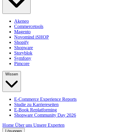
Akeneo
Commercetools
Magento
Novomind iSHOP
Shopify
Shopware
Storyblok
Symfony
Pimcore
Wissen
E-Commerce Experience Reports
Studie zu Karriereseiten
E-Book Replatforming
Shopware Community Day 2026
Home
Über uns
Unsere Experten
Lösungen