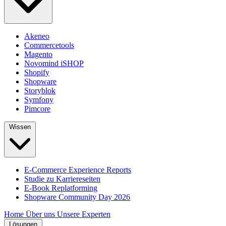
Akeneo
Commercetools
Magento
Novomind iSHOP
Shopify
Shopware
Storyblok
Symfony
Pimcore
Wissen
E-Commerce Experience Reports
Studie zu Karriereseiten
E-Book Replatforming
Shopware Community Day 2026
Home
Über uns
Unsere Experten
Lösungen